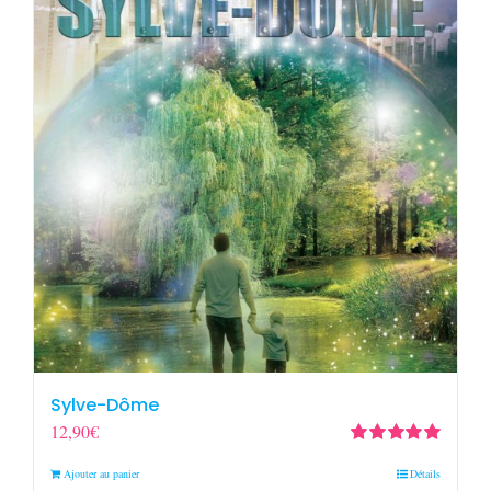
Sylve-Dôme
12,90
€
Note
5.00
sur
Ajouter au panier
Détails
5