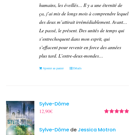
humains, les éveillés… Il y a une éternité de
ça, j’ai mis de longs mois à comprendre lequel
des deux m’attirait irrémédiablement.
Avant…
Le passé, le présent. Des unités de temps qui
s’entrechoquent dans mon esprit, qui
s’effacent pour revenir en force des années
plus tard.
L’entre-deux-mondes…
Ajouter au panier
Détails
Sylve-Dôme
12,90
€
Note
5.00
sur
5
Sylve-Dôme
de
Jessica Motron