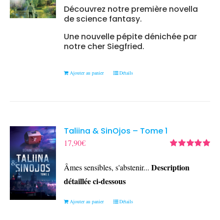
Découvrez notre première novella
de science fantasy.
Une nouvelle pépite dénichée par
notre cher Siegfried.
Ajouter au panier
Détails
Taliina & SinOjos – Tome 1
17,90
€
Note
5.00
sur
5
Description
Âmes sensibles, s'abstenir...
détaillée ci-dessous
Ajouter au panier
Détails