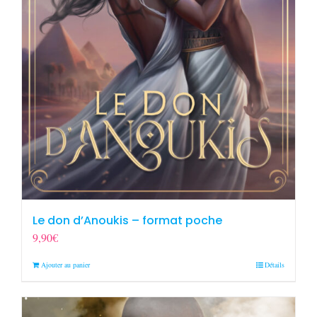
Le don d’Anoukis – format poche
9,90
€
Ajouter au panier
Détails