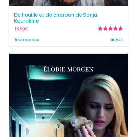
De houille et de charbon de Sonja
Kourakine
18,90
€
Note
5.00
sur
Ajouter au panier
Détails
5