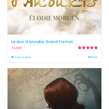
Le don d’Anoukis Grand Format
14,00
€
Note
4.78
sur
Ajouter au panier
Détails
5