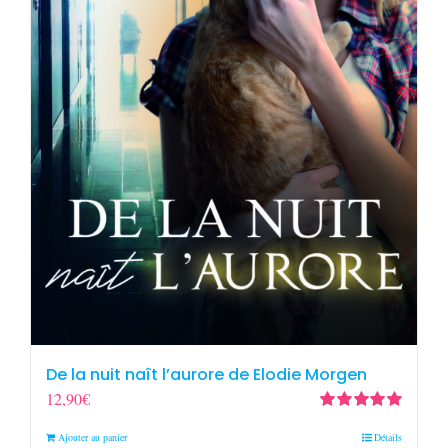
De la nuit naît l’aurore de Elodie Morgen
12,90
€
Note
5.00
sur
Ajouter au panier
Détails
5