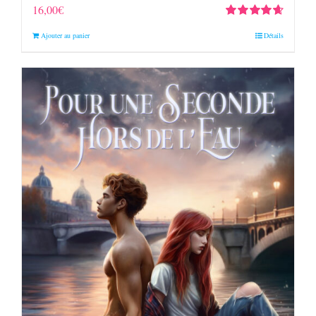
16,00
€
Note
4.67
Ajouter au panier
Détails
sur 5