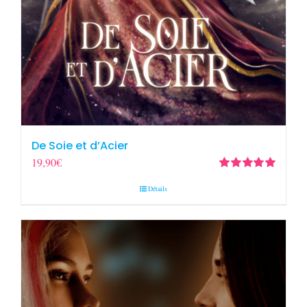
De Soie et d’Acier
19,90
€
Note
5.00
sur
Détails
5