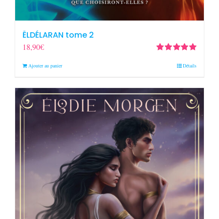
ËLDÉLARAN tome 2
18,90
€
Note
5.00
sur
Ajouter au panier
Détails
5