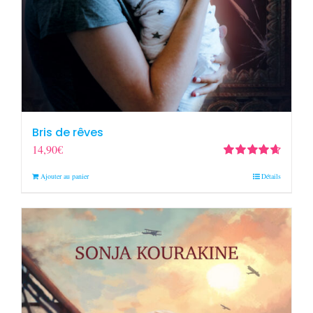
Bris de rêves
14,90
€
Note
4.67
Ajouter au panier
Détails
sur 5