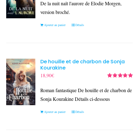
5
De la nuit naît l'aurore de Elodie Morgen,
version broché.
Ajouter au panier
Détails
De houille et de charbon de Sonja
Kourakine
18,90
€
Note
5.00
sur
5
Roman fantastique De houille et de charbon de
Sonja Kourakine Détails ci-dessous
Ajouter au panier
Détails