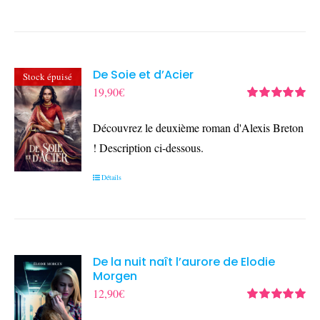
De Soie et d’Acier
Stock épuisé
19,90
€
Note
5.00
sur
5
Découvrez le deuxième roman d'Alexis Breton
! Description ci-dessous.
Détails
De la nuit naît l’aurore de Elodie
Morgen
12,90
€
Note
5.00
sur