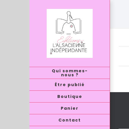
Passer
au
contenu
Au
Qui sommes-
nous ?
Être publié
Boutique
Panier
Contact