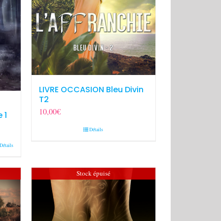
LIVRE OCCASION Bleu Divin
T2
10,00
€
 1
Détails
Détails
Stock épuisé