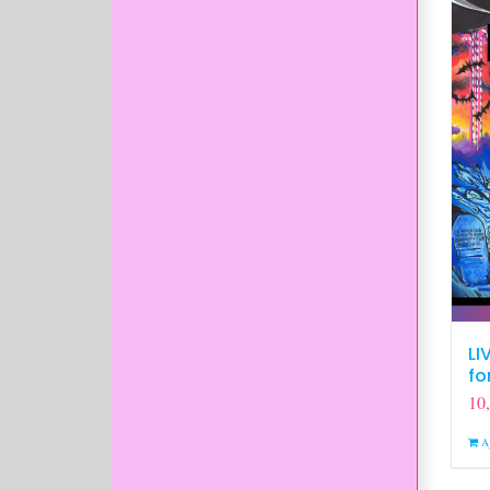
LI
fo
10
A