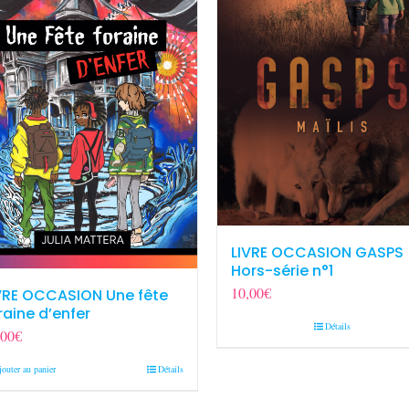
LIVRE OCCASION GASPS
Hors-série n°1
10,00
€
VRE OCCASION Une fête
raine d’enfer
Détails
,00
€
jouter au panier
Détails