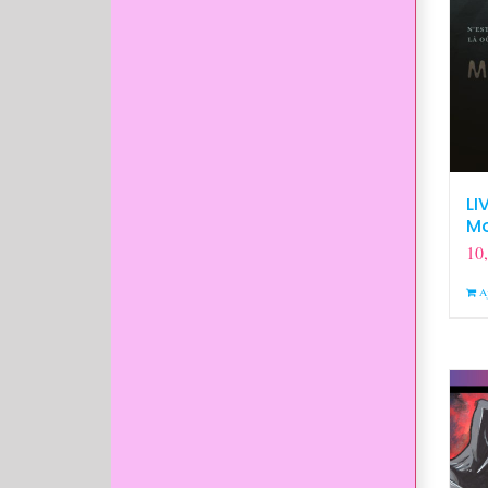
LI
Mo
10
A