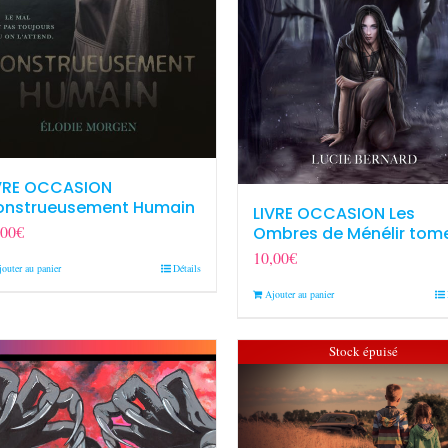
VRE OCCASION
nstrueusement Humain
LIVRE OCCASION Les
,00
€
Ombres de Ménélir tome
10,00
€
jouter au panier
Détails
Ajouter au panier
Stock épuisé