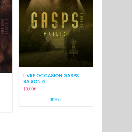
LIVRE OCCASION GASPS
SAISON 4
10,00
€
Détails