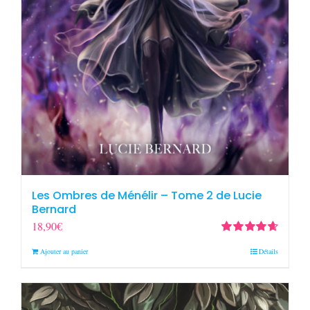
Les Ombres de Ménélir – Tome 2 de Lucie
Bernard
18,90
€
Note
4.67
Ajouter au panier
Détails
sur 5