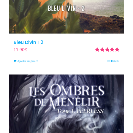
Bleu Divin T2
17,90
€
Note
5.00
sur
Ajouter au panier
Détails
5