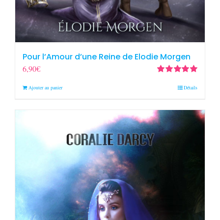
Pour l’Amour d’une Reine de Elodie Morgen
6,90
€
Note
5.00
sur
Ajouter au panier
Détails
5