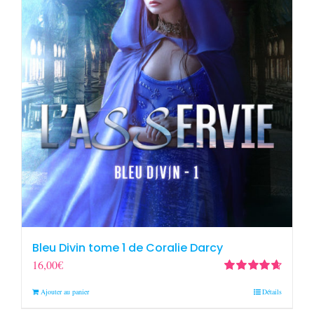
Bleu Divin tome 1 de Coralie Darcy
16,00
€
Note
4.67
Ajouter au panier
Détails
sur 5