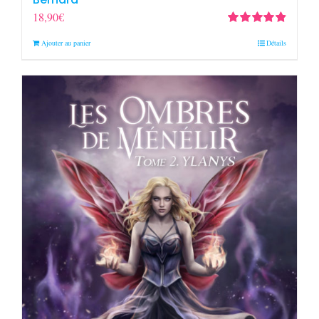
18,90
€
Note
4.88
sur
Ajouter au panier
Détails
5