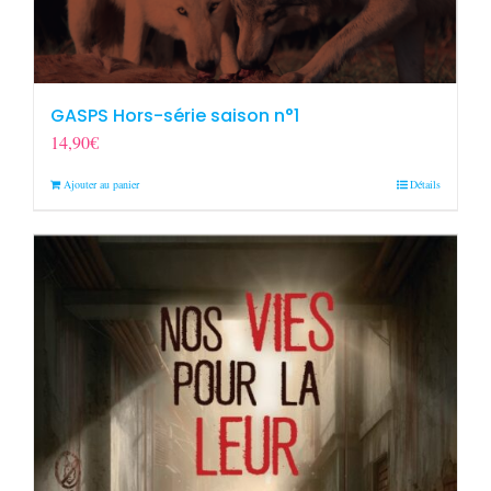
GASPS Hors-série saison n°1
14,90
€
Ajouter au panier
Détails