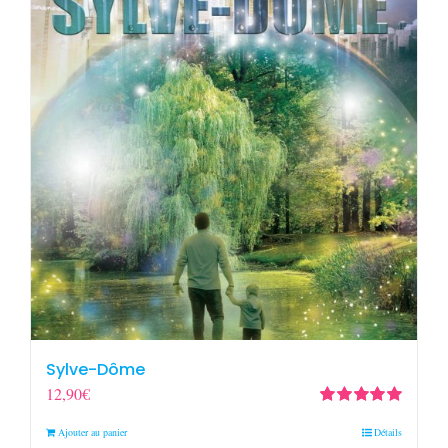
Sylve-Dôme
12,90
€
Note
5.00
sur
Ajouter au panier
Détails
5