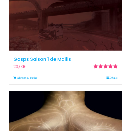
Gasps Saison 1 de Maïlis
20,00
€
Note
4.90
sur
Ajouter au panier
Détails
5