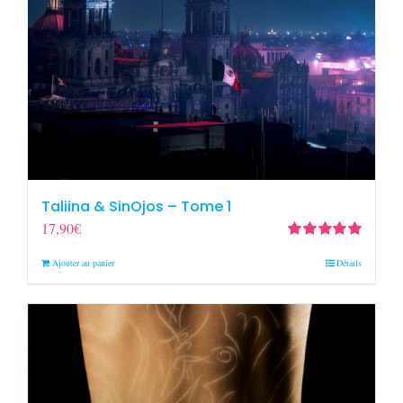
Taliina & SinOjos – Tome 1
17,90
€
Note
5.00
sur
Ajouter au panier
Détails
5