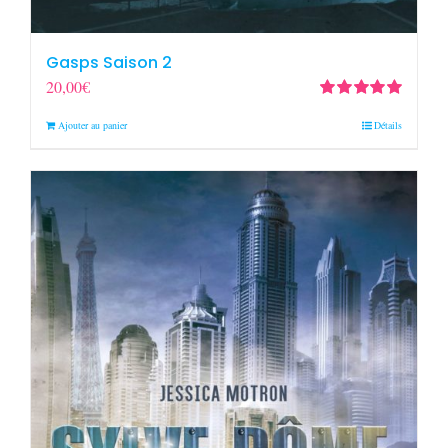
Gasps Saison 2
20,00
€
Note
5.00
sur
Ajouter au panier
Détails
5