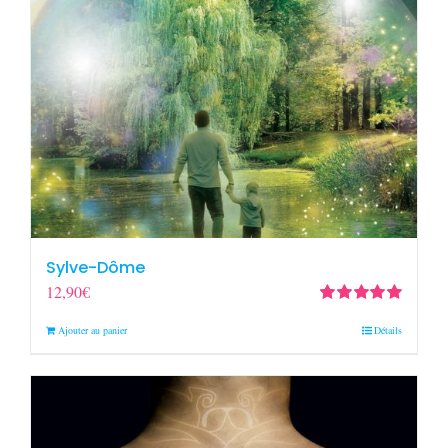
Sylve-Dôme
12,90
€
Note
5.00
sur
Ajouter au panier
Détails
5