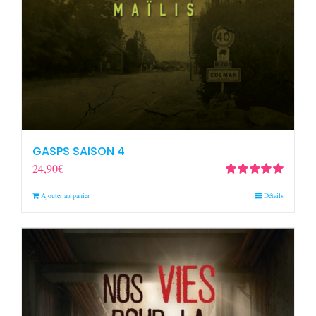
GASPS SAISON 4
24,90
€
Note
5.00
sur
Ajouter au panier
Détails
5