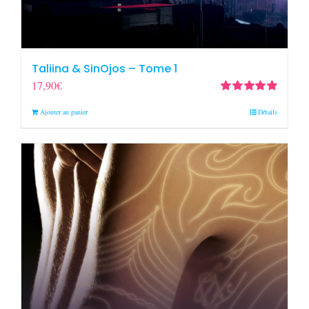
Taliina & SinOjos – Tome 1
17,90
€
Note
5.00
sur
Ajouter au panier
Détails
5