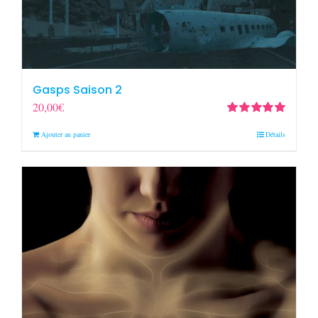
Gasps Saison 2
20,00
€
Note
5.00
sur
Ajouter au panier
Détails
5