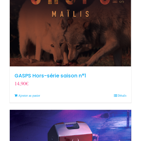
GASPS Hors-série saison n°1
14,90
€
Ajouter au panier
Détails