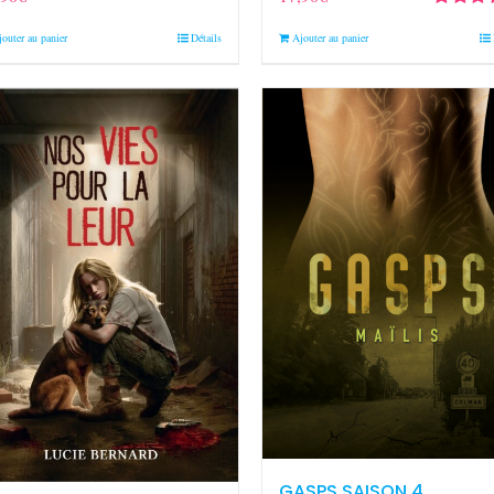
Note
5.0
jouter au panier
Détails
Ajouter au panier
5
GASPS SAISON 4