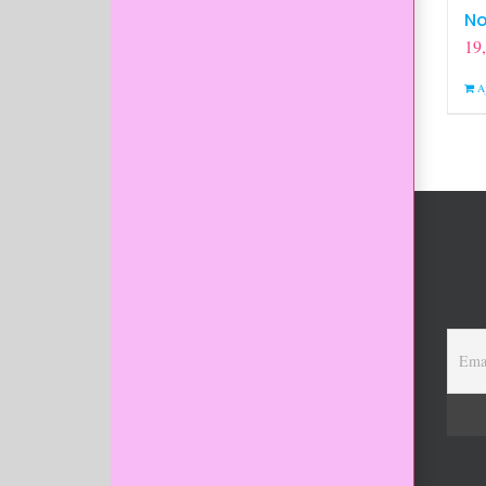
No
19
A