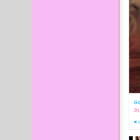
Ga
20
A