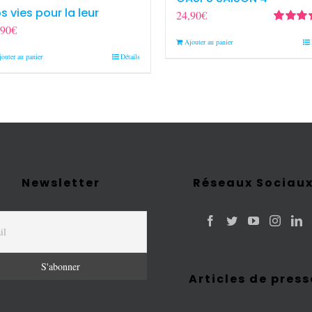
s vies pour la leur
24,90
€
,90
€
Note
5.0
Ajouter au panier
5
jouter au panier
Détails
Newsletter
Réseaux Sociau
Articles de press