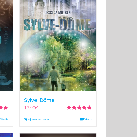
Sylve-Dôme
12,90
€
0
sur
Note
5.00
sur
Détails
Ajouter au panier
Détails
5