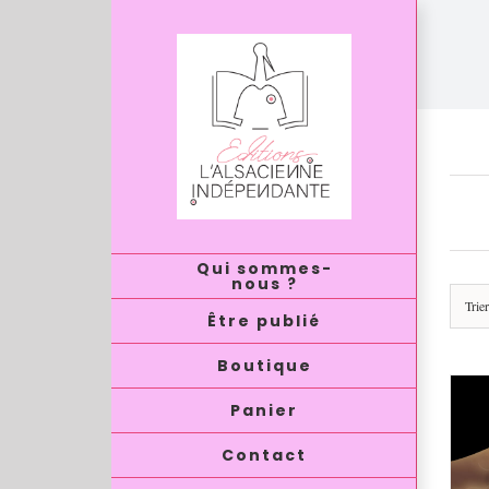
Passer
au
contenu
«G
Qui sommes-
nous ?
Trie
Être publié
Boutique
Panier
Contact