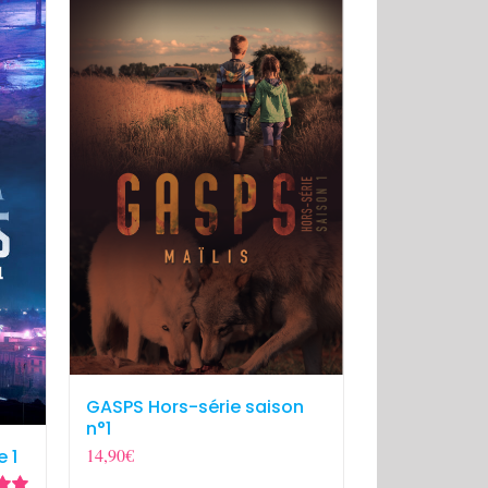
GASPS Hors-série saison
n°1
14,90
€
e 1