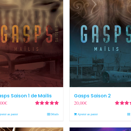
sps Saison 1 de Maïlis
Gasps Saison 2
,00
€
20,00
€
Note
4.90
sur
Note
5.0
jouter au panier
Détails
Ajouter au panier
5
5