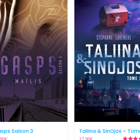
sps Saison 3
Taliina & SinOjos – Tom
,90
€
17,90
€