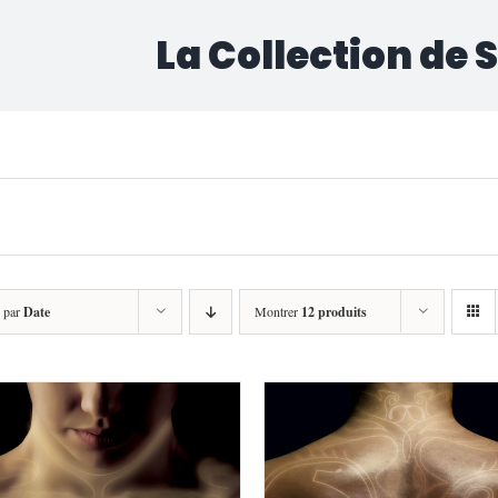
La Collection de 
asps Saison 2» a été ajouté à votre panier.
r par
Date
Montrer
12 produits