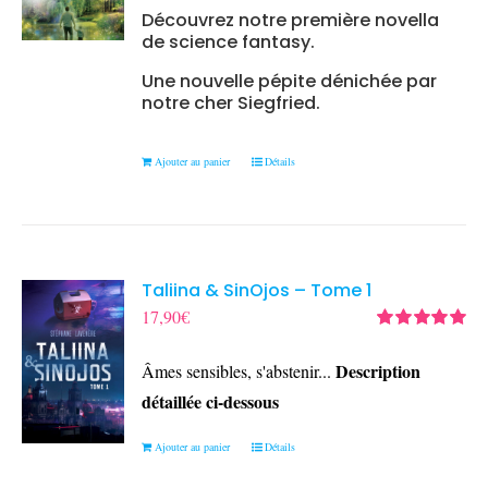
Découvrez notre première novella
de science fantasy.
Une nouvelle pépite dénichée par
notre cher Siegfried.
Ajouter au panier
Détails
Taliina & SinOjos – Tome 1
17,90
€
Note
5.00
sur
5
Description
Âmes sensibles, s'abstenir...
détaillée ci-dessous
Ajouter au panier
Détails