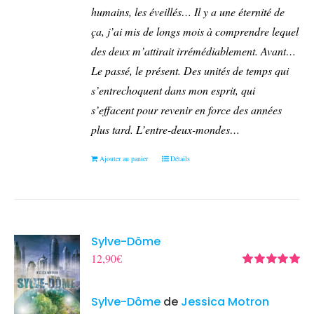
humains, les éveillés… Il y a une éternité de
ça, j’ai mis de longs mois à comprendre lequel
des deux m’attirait irrémédiablement.
Avant…
Le passé, le présent. Des unités de temps qui
s’entrechoquent dans mon esprit, qui
s’effacent pour revenir en force des années
plus tard.
L’entre-deux-mondes…
Ajouter au panier
Détails
Sylve-Dôme
12,90
€
Note
5.00
sur
5
Sylve-Dôme
de
Jessica Motron