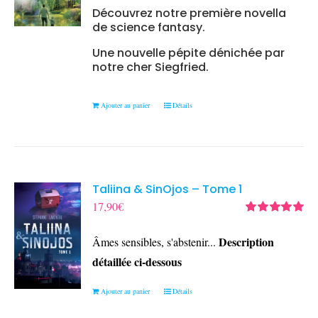
Découvrez notre première novella
de science fantasy.
Une nouvelle pépite dénichée par
notre cher Siegfried.
Ajouter au panier
Détails
Taliina & SinOjos – Tome 1
17,90
€
Note
5.00
sur
5
Description
Âmes sensibles, s'abstenir...
détaillée ci-dessous
Ajouter au panier
Détails