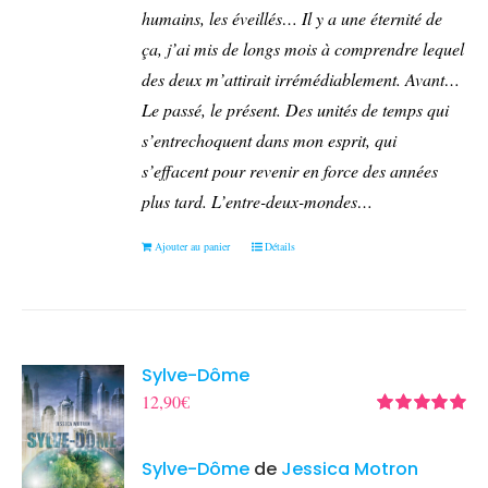
humains, les éveillés… Il y a une éternité de
ça, j’ai mis de longs mois à comprendre lequel
des deux m’attirait irrémédiablement.
Avant…
Le passé, le présent. Des unités de temps qui
s’entrechoquent dans mon esprit, qui
s’effacent pour revenir en force des années
plus tard.
L’entre-deux-mondes…
Ajouter au panier
Détails
Sylve-Dôme
12,90
€
Note
5.00
sur
5
Sylve-Dôme
de
Jessica Motron