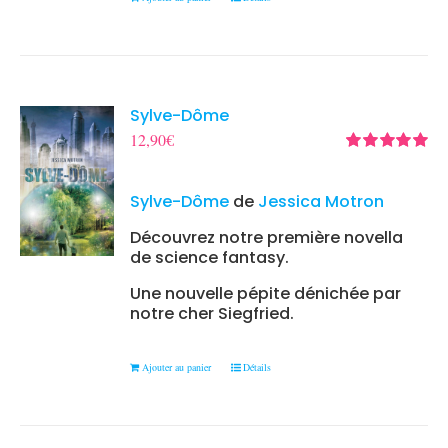
Sylve-Dôme
12,90
€
Note
5.00
sur
5
Sylve-Dôme
de
Jessica Motron
Découvrez notre première novella
de science fantasy.
Une nouvelle pépite dénichée par
notre cher Siegfried.
Ajouter au panier
Détails