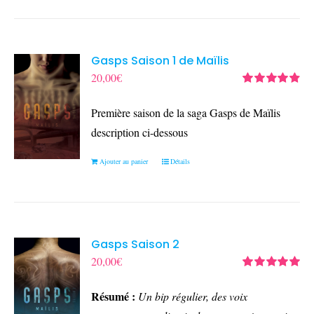
Gasps Saison 1 de Maïlis
20,00
€
Note
4.90
sur
5
Première saison de la saga Gasps de Maïlis
description ci-dessous
Ajouter au panier
Détails
Gasps Saison 2
20,00
€
Note
5.00
sur
5
Résumé :
Un bip régulier, des voix