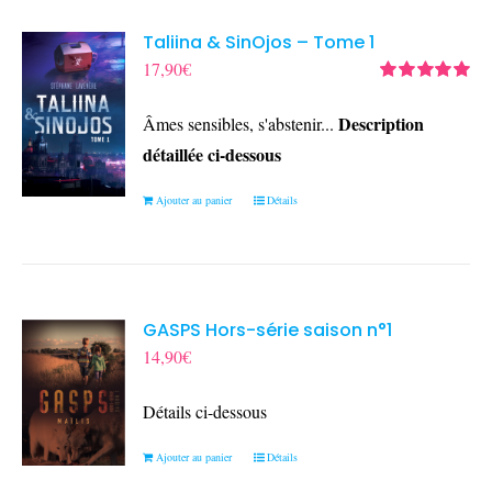
Taliina & SinOjos – Tome 1
17,90
€
Note
5.00
sur
5
Description
Âmes sensibles, s'abstenir...
détaillée ci-dessous
Ajouter au panier
Détails
GASPS Hors-série saison n°1
14,90
€
Détails ci-dessous
Ajouter au panier
Détails