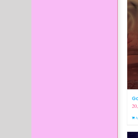
Ga
20
A