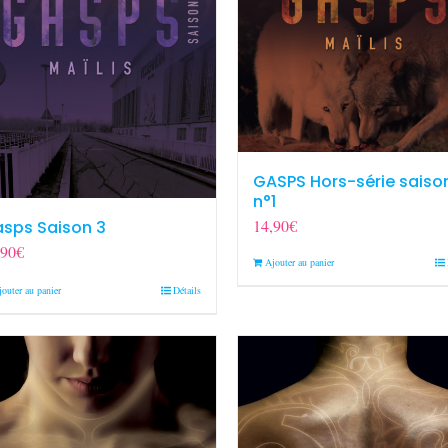
GASPS Hors-série saiso
n°1
14,90
€
sps Saison 3
,90
€
Ajouter au panier
jouter au panier
Détails