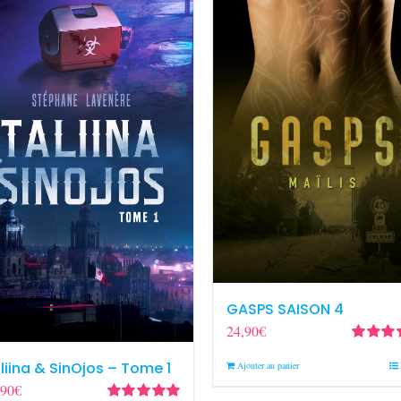
GASPS SAISON 4
24,90
€
Note
5.0
liina & SinOjos – Tome 1
Ajouter au panier
5
,90
€