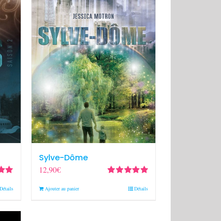
Sylve-Dôme
12,90
€
0
sur
Note
5.00
sur
Détails
Ajouter au panier
Détails
5