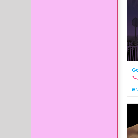
Ga
24
A