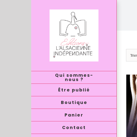
Passer
au
contenu
Trie
Qui sommes-
nous ?
Être publié
Boutique
Panier
Contact