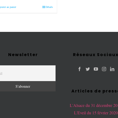
Note
5.00
sur
jouter au panier
Détails
5
Newsletter
Réseaux Sociau
Articles de press
L'Alsace du 31 décembre 2
L'Eveil du 15 février 2020