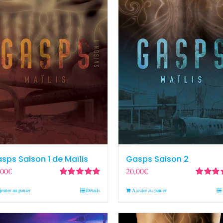
sps Saison 1 de Maïlis
Gasps Saison 2
,00
€
20,00
€
Note
4.90
sur
Note
5.0
jouter au panier
Détails
Ajouter au panier
5
5