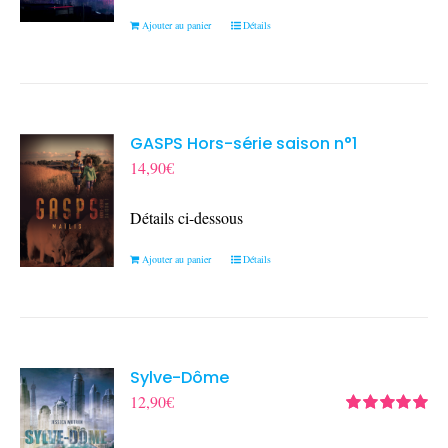
Ajouter au panier
Détails
GASPS Hors-série saison n°1
14,90
€
Détails ci-dessous
Ajouter au panier
Détails
Sylve-Dôme
12,90
€
Note
5.00
sur
5