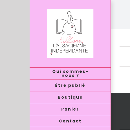
Passer
au
contenu
Au
Qui sommes-
nous ?
Être publié
Boutique
Panier
Contact