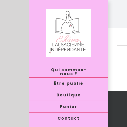
Passer
au
contenu
Au
Qui sommes-
nous ?
Être publié
Boutique
Panier
Contact