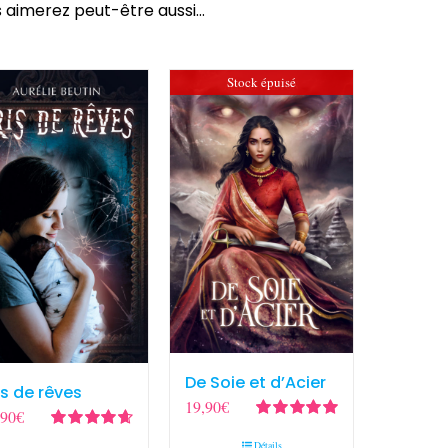
 aimerez peut-être aussi…
Stock épuisé
De Soie et d’Acier
is de rêves
19,90
€
,90
€
Note
5.00
sur
Note
4.67
Détails
5