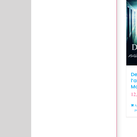
De
l’
M
12
A
pa