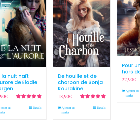
Pour u
hors de
 la nuit naît
De houille et de
22,90
€
aurore de Elodie
charbon de Sonja
orgen
Kourakine
Ajouter au
,90
€
18,90
€
panier
Note
5.00
sur
Note
5.00
sur
jouter au
Détails
Ajouter au
Détails
5
5
nier
panier