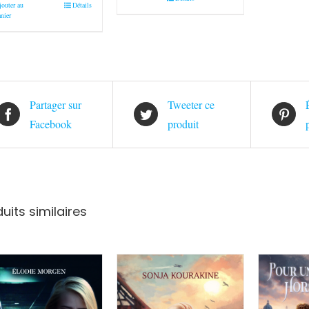
jouter au
Détails
sur 5
nier
Partager sur
Tweeter ce
Facebook
produit
uits similaires