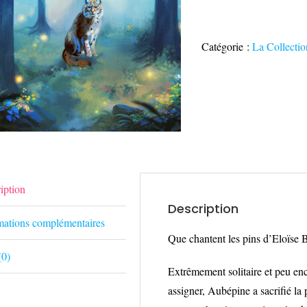
de
Que
chantent
Catégorie :
La Collectio
les
pins
-
Eloïse
Berrodier
iption
Description
mations complémentaires
Que chantent les pins d’Eloïse B
(0)
Extrêmement solitaire et peu encl
assigner, Aubépine a sacrifié la 