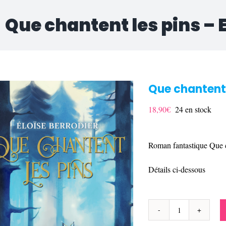
Que chantent les pins – 
Que chantent l
18,90
€
24 en stock
Roman fantastique Que c
Détails ci-dessous
quantité