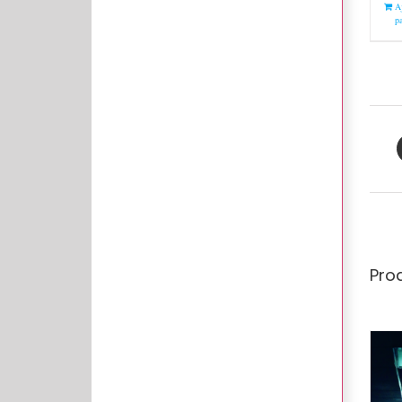
A
pa
Prod