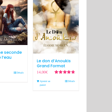
ne seconde
 l’eau
Le don d’Anoukis
Grand Format
14,00
€
Détails
Note
4.78
sur
Ajouter au
Détails
5
panier