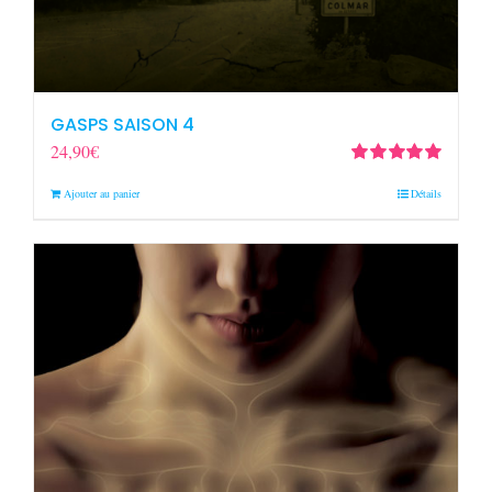
GASPS SAISON 4
24,90
€
Note
5.00
sur
Ajouter au panier
Détails
5