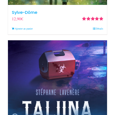
Sylve-Dôme
12,90
€
Note
5.00
sur
Ajouter au panier
Détails
5