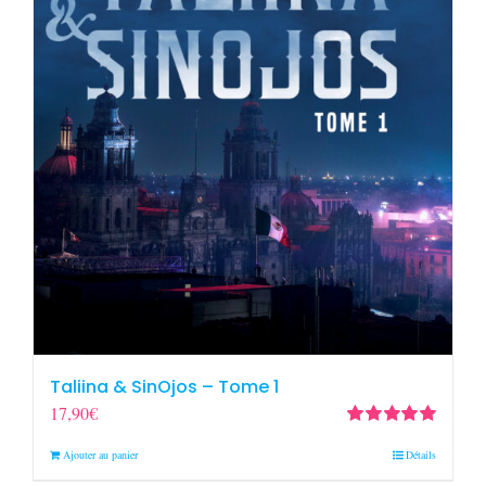
Taliina & SinOjos – Tome 1
17,90
€
Note
5.00
sur
Ajouter au panier
Détails
5