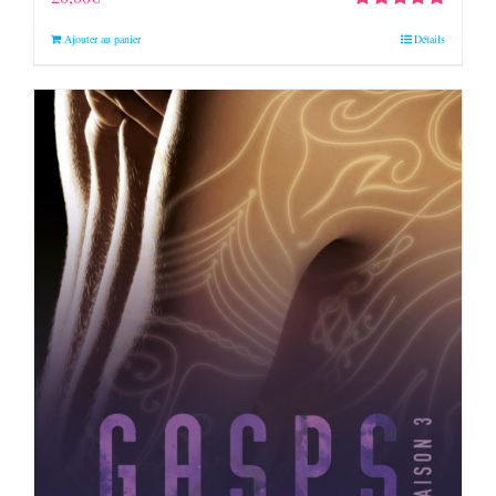
Note
4.90
sur
Ajouter au panier
Détails
5