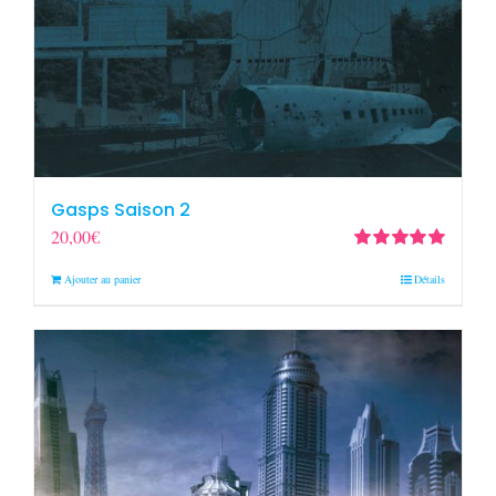
Gasps Saison 2
20,00
€
Note
5.00
sur
Ajouter au panier
Détails
5