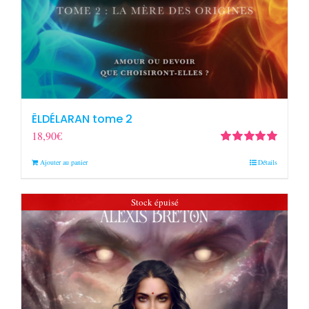
ËLDÉLARAN tome 2
18,90
€
Note
5.00
sur
Ajouter au panier
Détails
5
Stock épuisé