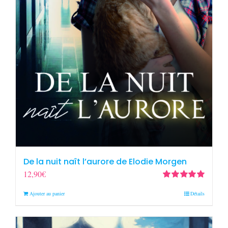
De la nuit naît l’aurore de Elodie Morgen
12,90
€
Note
5.00
sur
Ajouter au panier
Détails
5