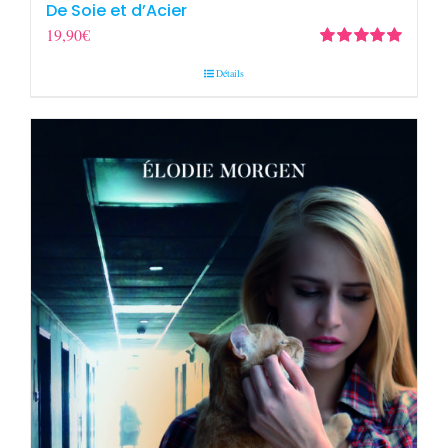
De Soie et d’Acier
19,90
€
Note
5.00
sur
Détails
5