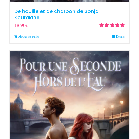
De houille et de charbon de Sonja
Kourakine
18,90
€
Note
5.00
sur
Ajouter au panier
Détails
5