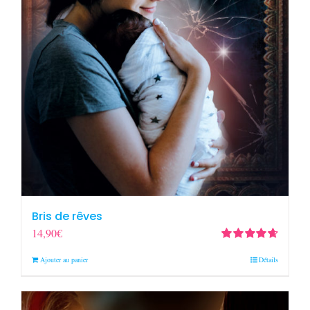
Bris de rêves
14,90
€
Note
4.67
Ajouter au panier
Détails
sur 5