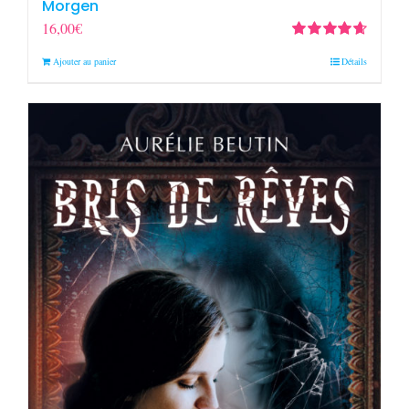
Morgen
16,00
€
Note
4.67
Ajouter au panier
Détails
sur 5