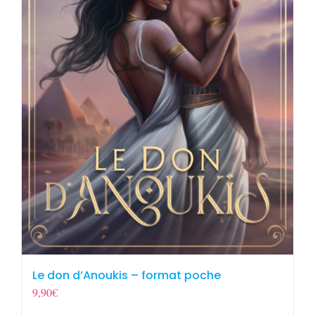
Le don d’Anoukis – format poche
9,90
€